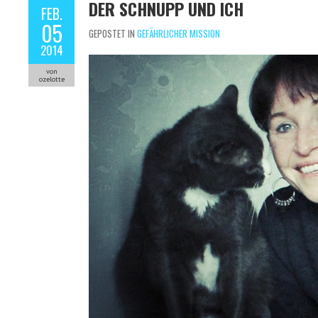
DER SCHNUPP UND ICH
FEB.
05
GEPOSTET IN
GEFÄHRLICHER MISSION
2014
von
ozelotte